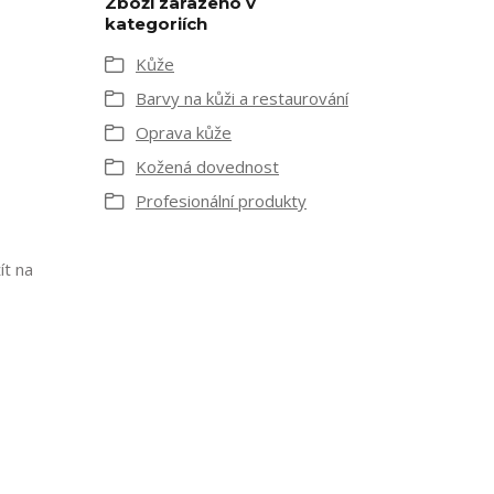
Zboží zařazeno v
kategoriích
Kůže
Barvy na kůži a restaurování
Oprava kůže
Kožená dovednost
Profesionální produkty
ít na