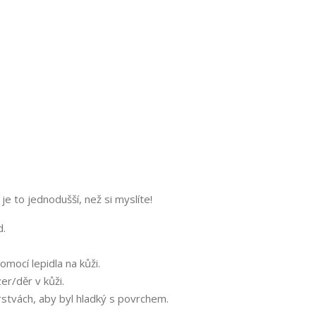
je to jednodušší, než si myslíte!
d.
omocí lepidla na kůži.
er/děr v kůži.
rstvách, aby byl hladký s povrchem.