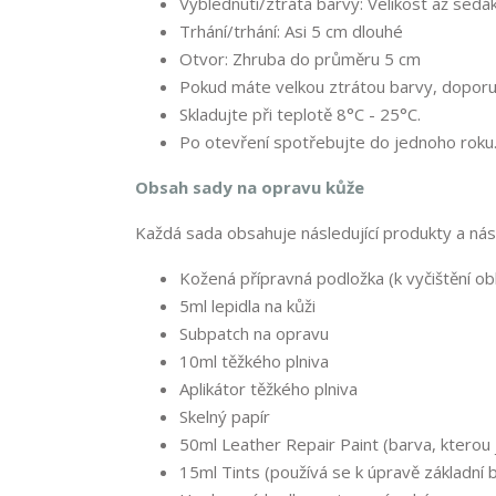
Vyblednutí/ztráta barvy: Velikost až sed
Trhání/trhání: Asi 5 cm dlouhé
Otvor: Zhruba do průměru 5 cm
Pokud máte velkou ztrátou barvy, doporuč
Skladujte při teplotě 8°C - 25°C.
Po otevření spotřebujte do jednoho roku
Obsah sady na opravu kůže
Každá sada obsahuje následující produkty a nást
Kožená přípravná podložka (k vyčištění ob
5ml lepidla na kůži
Subpatch na opravu
10ml těžkého plniva
Aplikátor těžkého plniva
Skelný papír
50ml Leather Repair Paint (barva, kterou j
15ml Tints (používá se k úpravě základní 