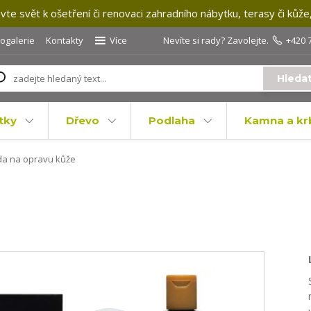
te svět k ošetření či renovaci zahradního nábytku, terasy či kůže
togalerie
Kontakty
Více
Nevíte si rady? Zavolejte.
+420 
Hleda
tky
Dřevo
Podlaha
Kamna a kr
a na opravu kůže