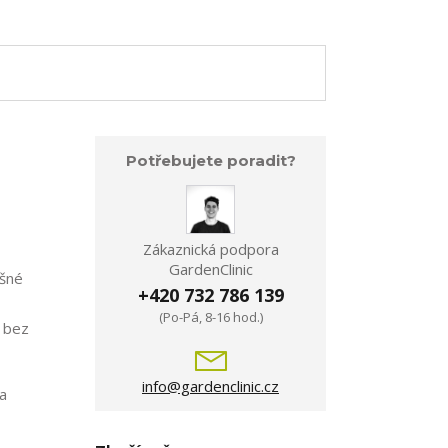
Potřebujete poradit?
Zákaznická podpora
GardenClinic
ěšné
+420 732 786 139
(Po-Pá, 8-16 hod.)
, bez
info@gardenclinic.cz
na