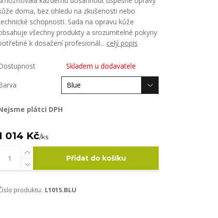
umožňovala každému dosáhnout úspěšné opravy
kůže doma, bez ohledu na zkušenosti nebo
technické schopnosti. Sada na opravu kůže
obsahuje všechny produkty a srozumitelné pokyny
potřebné k dosažení profesionál...
celý popis
Dostupnost
Skladem u dodavatele
Barva
Nejsme plátci DPH
1 014 Kč
/
ks
Přidat do košíku
Číslo produktu:
L1015.BLU