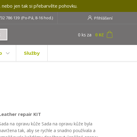
, nebo jen tak si přebarvěte pohovku.
732 786 139
(Po-Pá, 8-16 hod.)
Přihlášení
0
ks
za
0 Kč
t
b
Služby
Leather repair KIT
Sada na opravu kůže Sada na opravu kůže byla
navržena tak, aby se rychle a snadno používala a