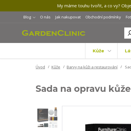
My máme touhu tvořit, a co vy? Objev
Blog
O nás
Jak nakupovat
Obchodní podmínky
Fo
Kůže
Lá
Úvod
Kůže
Barvy na kůži a restaurování
Sad
Sada na opravu kůže