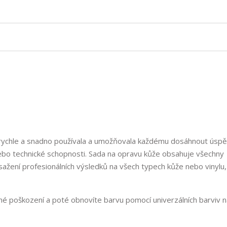
e rychle a snadno používala a umožňovala každému dosáhnout úsp
ebo technické schopnosti. Sada na opravu kůže obsahuje všechny
ažení profesionálních výsledků na všech typech kůže nebo vinylu
dné poškození a poté obnovíte barvu pomocí univerzálních barviv 