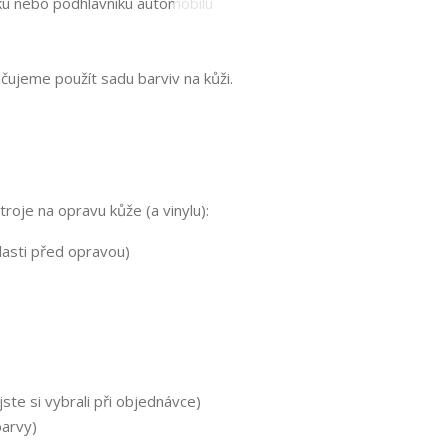
áku nebo podhlavníku automobilu
ujeme použít sadu barviv na kůži.
.
roje na opravu kůže (a vinylu):
lasti před opravou)
ste si vybrali při objednávce)
barvy)