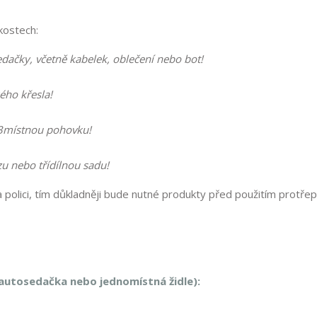
ikostech:
edačky, včetně kabelek, oblečení nebo bot!
kého křesla!
 3místnou pohovku!
zu nebo třídílnou sadu!
a polici, tím důkladněji bude nutné produkty před použitím protřep
 autosedačka nebo jednomístná židle):