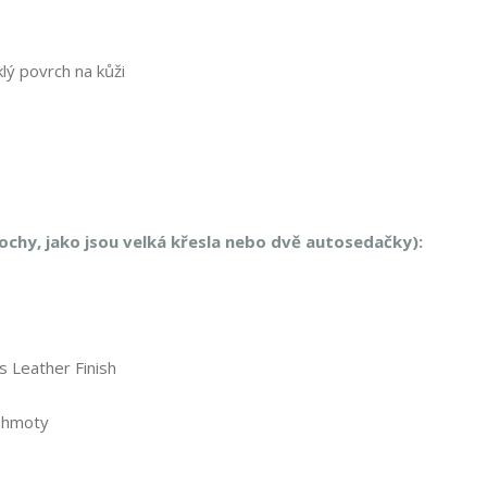
lý povrch na kůži
ochy, jako jsou velká křesla nebo dvě autosedačky):
s Leather Finish
é hmoty