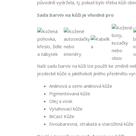
původně vydržela, tj. pokud bylo třeba kůži obnov
Sada barviv na kůži je vhodná pro
Naši sadu barviv na kůži lze použít ke změně n
jezdecké kůže a jakéhokoli jiného předmětu vy
Anilinová a semi-anilinová kůže
Pigmentovaná kůže
Olej
a vosk
Vytahovací kůže
BiCast Kůže
Dvoubarevná, strakatá a starožitná kůže