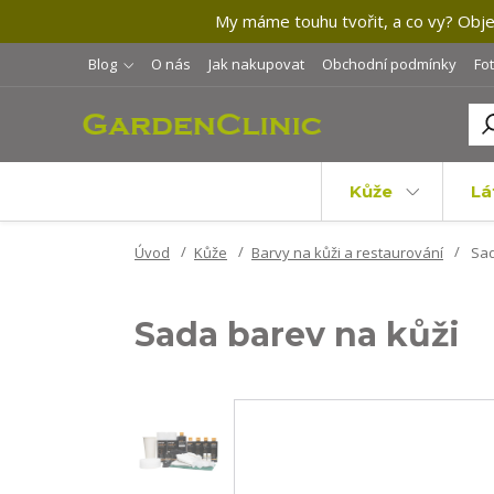
My máme touhu tvořit, a co vy? Objev
Blog
O nás
Jak nakupovat
Obchodní podmínky
Fo
Kůže
Lá
Úvod
Kůže
Barvy na kůži a restaurování
Sad
Sada barev na kůži