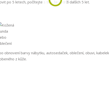
it po 5 letech, počítejte s tím, že vydrží dalších 5 let.
ebo obnovení barvy nábytku, autosedaček, oblečení, obuvi, kabelek
robeného z kůže.