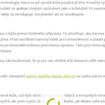
 technologie, která se při výrobě kůže používá již léta. Konečný v
produkt se aplikuje stejným způsobem jako v koželužně. Po nanes
, nikdy se neodlupuje, nevybledne ani se neodloupne.
u z kůže pomocí koženého přípravku. To umožňuje, aby barviva p
í krytina. Poté nastříkáte barevný nátěr pro rovnoměrnost a získán
ěna profesionální koženou povrchovou úpravou. Tato povrchová ú
třebení.
vy tak houževnaté, že je pro vás obtížné kůži dokonce odřít neb
zvážit zakoupení
našeho doplňku Repair Add-On
se sadou barviv na
o nová kůže, což bylo testováno podle britských a evropských nor
drží, ale jsme si jisti, že to vydrží tak dlouho, jak dlouho vaše k