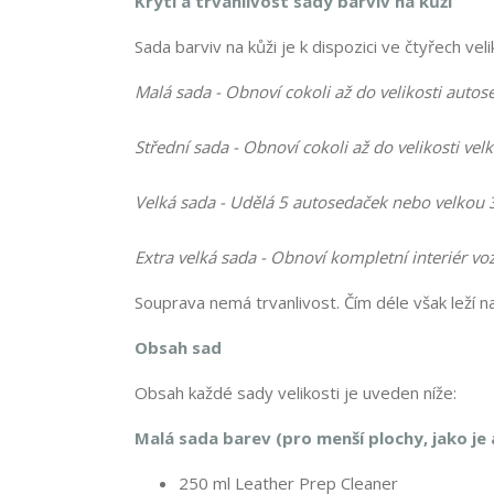
Krytí a trvanlivost sady barviv na kůži
Sada barviv na kůži je k dispozici ve čtyřech vel
Malá sada - Obnoví cokoli až do velikosti autos
Střední sada - Obnoví cokoli až do velikosti vel
Velká sada - Udělá 5 autosedaček nebo velkou
Extra velká sada - Obnoví kompletní interiér vo
Souprava nemá trvanlivost. Čím déle však leží n
Obsah sad
Obsah každé sady velikosti je uveden níže:
Malá sada barev (pro menší plochy, jako je
250 ml Leather Prep Cleaner