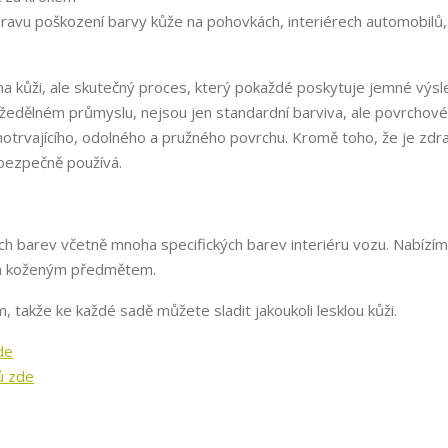
 opravu poškození barvy kůže na pohovkách, interiérech automobilů,
 na kůži, ale skutečný proces, který pokaždé poskytuje jemné výsl
kožedělném průmyslu, nejsou jen standardní barviva, ale povrchov
ouhotrvajícího, odolného a pružného povrchu. Kromě toho, že je zd
bezpečně používá.
ch barev včetně mnoha specifických barev interiéru vozu. Nabízí
ším koženým předmětem.
takže ke každé sadě můžete sladit jakoukoli lesklou kůži.
de
ů zde