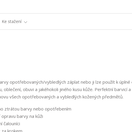
Ke stažení
barvy opotřebovaných/vybledlých záplat nebo ji lze použít k úpln
oblečení, obuvi a jakéhokoli jiného kusu kůže. Perfektní barvicí a 
novu všech opotřebovaných a vybledlých kožených předmětů.
ho ztrátou barvy nebo opotřebením
 opravu barvy na kůži
í čalouníci
k za krokem