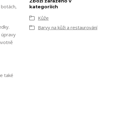
Zboží zařazeno v
 botách,
kategoriích
Kůže
edky.
Barvy na kůži a restaurování
é úpravy
ravotně
me také