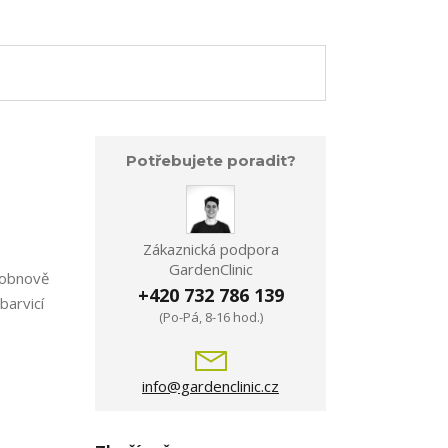
Potřebujete poradit?
Zákaznická podpora
GardenClinic
é obnově
+420 732 786 139
barvicí
(Po-Pá, 8-16 hod.)
info@gardenclinic.cz