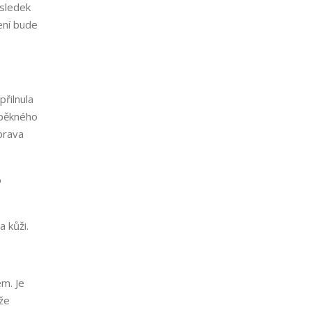
ýsledek
ení bude
řilnula
í pěkného
prava
o
 kůži.
em. Je
ůže