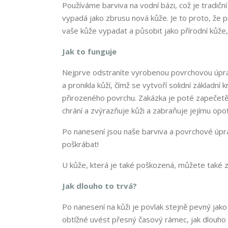
Používáme barviva na vodní bázi, což je tradiční
vypadá jako zbrusu nová kůže. Je to proto, že 
vaše kůže vypadat a působit jako přírodní kůže
Jak to funguje
Nejprve odstraníte vyrobenou povrchovou úprav
a pronikla kůží, čímž se vytvoří solidní základn
přirozeného povrchu. Zakázka je poté zapečet
chrání a zvýrazňuje kůži a zabraňuje jejímu opo
Po nanesení jsou naše barviva a povrchové úpra
poškrábat!
U kůže, která je také poškozená, můžete také 
Jak dlouho to trvá?
Po nanesení na kůži je povlak stejně pevný jak
obtížné uvést přesný časový rámec, jak dlouho vy