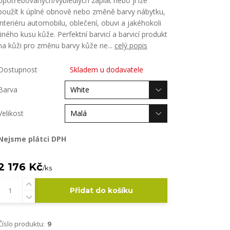
opotřebovaných/vybledlých záplat nebo ji lze
použít k úplné obnově nebo změně barvy nábytku,
interiéru automobilu, oblečení, obuvi a jakéhokoli
jiného kusu kůže. Perfektní barvicí a barvicí produkt
na kůži pro změnu barvy kůže ne...
celý popis
Dostupnost
Skladem u dodavatele
Barva
Velikost
Nejsme plátci DPH
2 176 Kč
/
ks
Přidat do košíku
Číslo produktu:
9