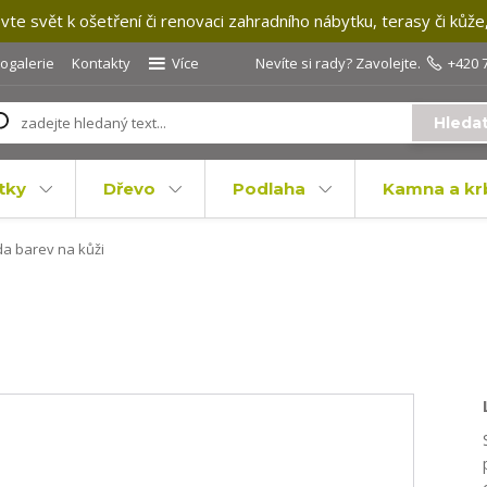
te svět k ošetření či renovaci zahradního nábytku, terasy či kůže
togalerie
Kontakty
Více
Nevíte si rady? Zavolejte.
+420 
Hleda
tky
Dřevo
Podlaha
Kamna a kr
a barev na kůži