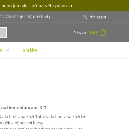
, nebo jen tak si přebarvěte pohovku.
732 786 139
(Po-Pá, 8-16 hod.)
Přihlášení
0
ks
za
0 Kč
t
b
Služby
Leather colourant KIT
Sada barev na kůži Tuto sadu barev na kůži lze
použít k obnovení barvy