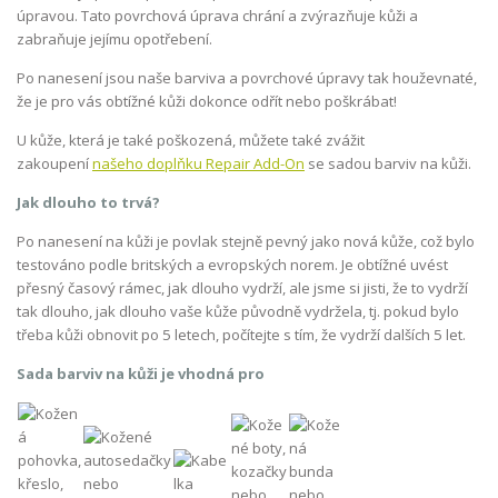
úpravou. Tato povrchová úprava chrání a zvýrazňuje kůži a
zabraňuje jejímu opotřebení.
Po nanesení jsou naše barviva a povrchové úpravy tak houževnaté,
že je pro vás obtížné kůži dokonce odřít nebo poškrábat!
U kůže, která je také poškozená, můžete také zvážit
zakoupení
našeho doplňku Repair Add-On
se sadou barviv na kůži.
Jak dlouho to trvá?
Po nanesení na kůži je povlak stejně pevný jako nová kůže, což bylo
testováno podle britských a evropských norem. Je obtížné uvést
přesný časový rámec, jak dlouho vydrží, ale jsme si jisti, že to vydrží
tak dlouho, jak dlouho vaše kůže původně vydržela, tj. pokud bylo
třeba kůži obnovit po 5 letech, počítejte s tím, že vydrží dalších 5 let.
Sada barviv na kůži je vhodná pro