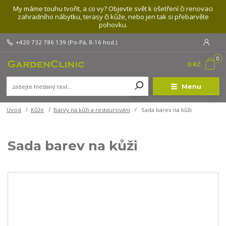
My máme touhu tvořit, a co vy? Objevte svět k ošetření či renovaci
zahradního nábytku, terasy či kůže, nebo jen tak si přebarvěte
pohovku.
+420 732 786 139
(Po-Pá, 8-16 hod.)
0
0 Kč
Menu
Úvod
Kůže
Barvy na kůži a restaurování
Sada barev na kůži
Sada barev na kůži