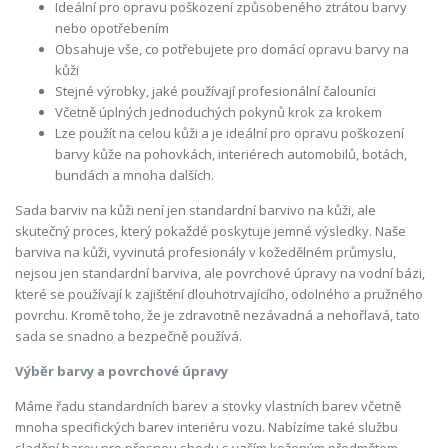
Ideální pro opravu poškození způsobeného ztrátou barvy
nebo opotřebením
Obsahuje vše, co potřebujete pro domácí opravu barvy na
kůži
Stejné výrobky, jaké používají profesionální čalouníci
Včetně úplných jednoduchých pokynů krok za krokem
Lze použít na celou kůži a je ideální pro opravu poškození
barvy kůže na pohovkách, interiérech automobilů, botách,
bundách a mnoha dalších.
Sada barviv na kůži není jen standardní barvivo na kůži, ale
skutečný proces, který pokaždé poskytuje jemné výsledky. Naše
barviva na kůži, vyvinutá profesionály v kožedělném průmyslu,
nejsou jen standardní barviva, ale povrchové úpravy na vodní bázi,
které se používají k zajištění dlouhotrvajícího, odolného a pružného
povrchu. Kromě toho, že je zdravotně nezávadná a nehořlavá, tato
sada se snadno a bezpečně používá.
Výběr barvy a povrchové úpravy
Máme řadu standardních barev a stovky vlastních barev včetně
mnoha specifických barev interiéru vozu. Nabízíme také službu
sladění barev pro přesnou shodu s vaším koženým předmětem.