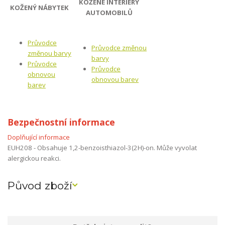
KOŽENÉ INTERIÉRY
KOŽENÝ NÁBYTEK
AUTOMOBILŮ
Průvodce
Průvodce změnou
změnou barvy
barvy
Průvodce
Průvodce
obnovou
obnovou barev
barev
Bezpečnostní informace
Doplňující informace
EUH208 - Obsahuje 1,2-benzoisthiazol-3(2H)-on. Může vyvolat
alergickou reakci.
Původ zboží