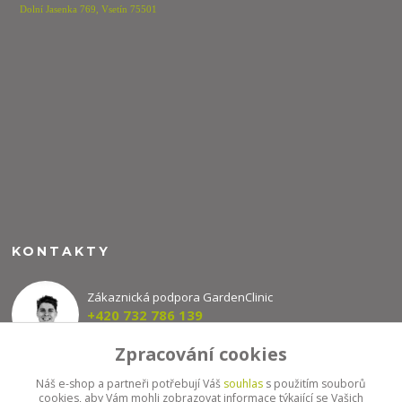
Dolní Jasenka 769,
Vsetín 75501
KONTAKTY
Zákaznická podpora GardenClinic
+420 732 786 139
(Po-Pá, 8-16 hod.)
Zpracování cookies
info@gardenclinic.cz
Náš e-shop a partneři potřebují Váš
souhlas
s použitím souborů
cookies, aby Vám mohli zobrazovat informace týkající se Vašich