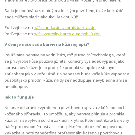
Sada je dodávána s matným a lesklým povrchem, takže ke každé
sadě můžete sladit jakoukoli lesklou kůži.
Podívejte se na
náš standardní vzorník barev zde
Podívejte se na
naše vzorníky barev automobilů zde
V čem je naše sada barviv na kůži nejlepší?
Používáme barviva na vodní bázi, což je tradiční technologie, která
se při výrobě kůže používá již léta. Konečný výsledek vypadá jako
zbrusu nová kůže. Je to proto, že produkt se aplikuje stejným
způsobem jako v koželužně. Po nanesení bude vaše kůže vypadat a
působit jako přírodní kůže, nikdy se neodlupuje, nevybledne ani se
neodloupne.
Jak to funguje
Nejprve odstraníte vyrobenou povrchovou úpravu z kůže pomocí
koženého přípravku. To umožňuje, aby barviva přilnula a pronikla
kůží, čímž se vytvoří solidní základní krytina. Poté nastříkáte barevný
nátěr pro rovnoměrnost a získání pěkného přirozeného povrchu.
Zakázka je poté zapečetěna profesionální koženou povrchovou