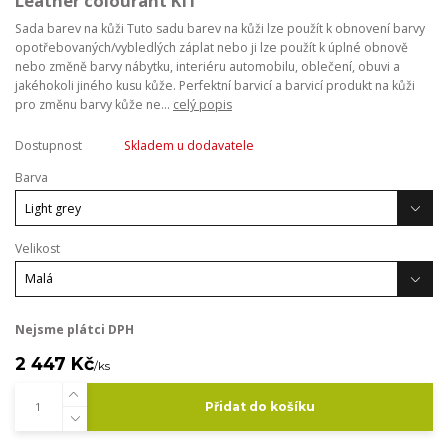
Leather colourant KIT
Sada barev na kůži Tuto sadu barev na kůži lze použít k obnovení barvy
opotřebovaných/vybledlých záplat nebo ji lze použít k úplné obnově
nebo změně barvy nábytku, interiéru automobilu, oblečení, obuvi a
jakéhokoli jiného kusu kůže. Perfektní barvicí a barvicí produkt na kůži
pro změnu barvy kůže ne...
celý popis
Dostupnost
Skladem u dodavatele
Barva
Velikost
Nejsme plátci DPH
2 447 Kč
/
ks
Přidat do košíku