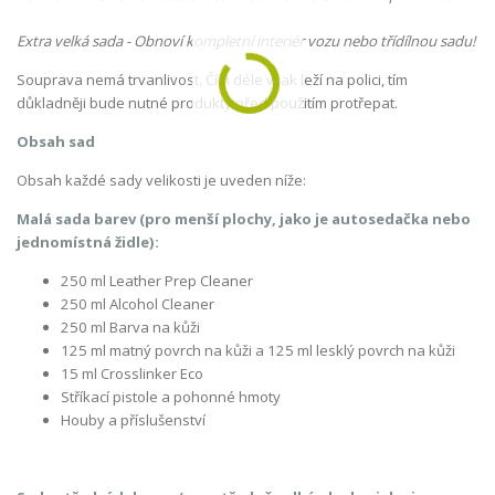
Extra velká sada - Obnoví kompletní interiér vozu nebo třídílnou sadu!
Souprava nemá trvanlivost. Čím déle však leží na polici, tím
důkladněji bude nutné produkty před použitím protřepat.
Obsah sad
Obsah každé sady velikosti je uveden níže:
Malá sada barev (pro menší plochy, jako je autosedačka nebo
jednomístná židle):
250 ml Leather Prep Cleaner
250 ml Alcohol Cleaner
250 ml Barva na kůži
125 ml matný povrch na kůži a 125 ml lesklý povrch na kůži
15 ml Crosslinker Eco
Stříkací pistole a pohonné hmoty
Houby a příslušenství