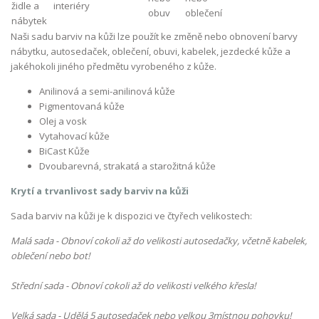
Naši sadu barviv na kůži lze použít ke změně nebo obnovení barvy
nábytku, autosedaček, oblečení, obuvi, kabelek, jezdecké kůže a
jakéhokoli jiného předmětu vyrobeného z kůže.
Anilinová a semi-anilinová kůže
Pigmentovaná kůže
Olej
a vosk
Vytahovací kůže
BiCast Kůže
Dvoubarevná, strakatá a starožitná kůže
Krytí a trvanlivost sady barviv na kůži
Sada barviv na kůži je k dispozici ve čtyřech velikostech:
Malá sada - Obnoví cokoli až do velikosti autosedačky, včetně kabelek,
oblečení nebo bot!
Střední sada - Obnoví cokoli až do velikosti velkého křesla!
Velká sada - Udělá 5 autosedaček nebo velkou 3místnou pohovku!