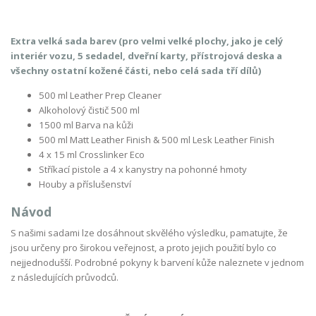
Extra velká sada barev (pro velmi velké plochy, jako je celý
interiér vozu, 5 sedadel, dveřní karty, přístrojová deska a
všechny ostatní kožené části, nebo celá sada tří dílů)
500 ml Leather Prep Cleaner
Alkoholový čistič 500 ml
1500 ml Barva na kůži
500 ml Matt Leather Finish & 500 ml Lesk Leather Finish
4 x 15 ml Crosslinker Eco
Stříkací pistole a 4 x kanystry na pohonné hmoty
Houby a příslušenství
Návod
S našimi sadami lze dosáhnout skvělého výsledku, pamatujte, že
jsou určeny pro širokou veřejnost, a proto jejich použití bylo co
nejjednodušší. Podrobné pokyny k barvení kůže naleznete v jednom
z následujících průvodců.