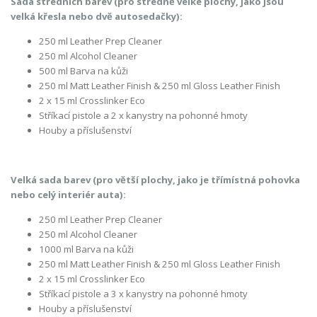
Sada středních barev (pro středně velké plochy, jako jsou
velká křesla nebo dvě autosedačky):
250 ml Leather Prep Cleaner
250 ml Alcohol Cleaner
500 ml Barva na kůži
250 ml Matt Leather Finish & 250 ml Gloss Leather Finish
2 x 15 ml Crosslinker Eco
Stříkací pistole a 2 x kanystry na pohonné hmoty
Houby a příslušenství
Velká sada barev (pro větší plochy, jako je třímístná pohovka
nebo celý interiér auta):
250 ml Leather Prep Cleaner
250 ml Alcohol Cleaner
1000 ml Barva na kůži
250 ml Matt Leather Finish & 250 ml Gloss Leather Finish
2 x 15 ml Crosslinker Eco
Stříkací pistole a 3 x kanystry na pohonné hmoty
Houby a příslušenství