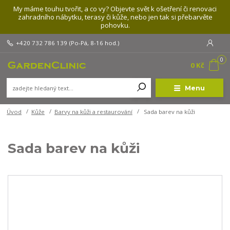
My máme touhu tvořit, a co vy? Objevte svět k ošetření či renovaci
zahradního nábytku, terasy či kůže, nebo jen tak si přebarvěte
pohovku.
+420 732 786 139
(Po-Pá, 8-16 hod.)
0
0 Kč
Menu
Úvod
Kůže
Barvy na kůži a restaurování
Sada barev na kůži
Sada barev na kůži