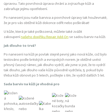
úpravou. Tato povrchová úprava chrání a zvýrazňuje kůži a
zabraňuje jejímu opotřebení.
Po nanesení jsou naše barviva a povrchové úpravy tak houževnaté,
že je pro vás obtížné kůži dokonce odřít nebo poškrábat!
U kůže, která je také poškozená, můžete také zvážit
zakoupení
našeho doplňku Repair Add-On
se sadou barviv na kůži.
Jak dlouho to trvá?
Po nanesení na kůži je povlak stejně pevný jako nová kůže, což bylo
testováno podle britských a evropských norem. Je obtížné uvést
přesný časový rámec, jak dlouho vydrží, ale jsme si jisti, že to vydrží
tak dlouho, jak dlouho vaše kůže původně vydržela, tj. pokud bylo
třeba kůži obnovit po 5 letech, počítejte s tím, že vydrží dalších 5 let.
Sada barviv na kůži je vhodná pro