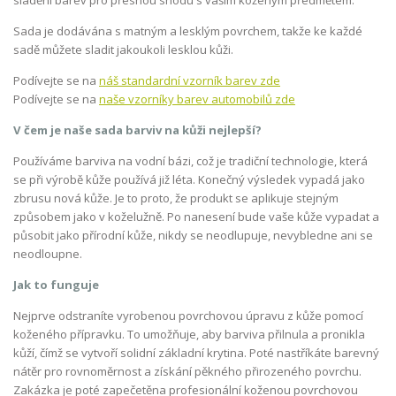
Sada je dodávána s matným a lesklým povrchem, takže ke každé
sadě můžete sladit jakoukoli lesklou kůži.
Podívejte se na
náš standardní vzorník barev zde
Podívejte se na
naše vzorníky barev automobilů zde
V čem je naše sada barviv na kůži nejlepší?
Používáme barviva na vodní bázi, což je tradiční technologie, která
se při výrobě kůže používá již léta. Konečný výsledek vypadá jako
zbrusu nová kůže. Je to proto, že produkt se aplikuje stejným
způsobem jako v koželužně. Po nanesení bude vaše kůže vypadat a
působit jako přírodní kůže, nikdy se neodlupuje, nevybledne ani se
neodloupne.
Jak to funguje
Nejprve odstraníte vyrobenou povrchovou úpravu z kůže pomocí
koženého přípravku. To umožňuje, aby barviva přilnula a pronikla
kůží, čímž se vytvoří solidní základní krytina. Poté nastříkáte barevný
nátěr pro rovnoměrnost a získání pěkného přirozeného povrchu.
Zakázka je poté zapečetěna profesionální koženou povrchovou