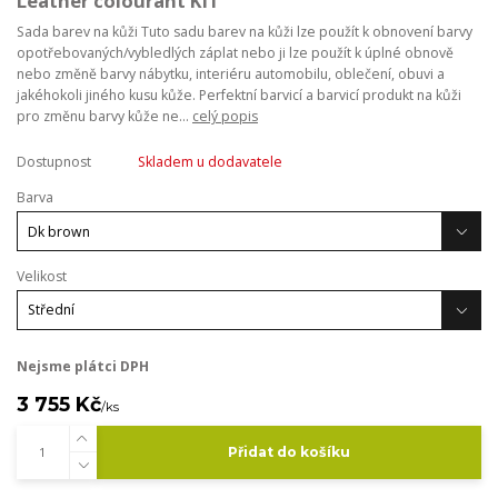
Leather colourant KIT
Sada barev na kůži Tuto sadu barev na kůži lze použít k obnovení barvy
opotřebovaných/vybledlých záplat nebo ji lze použít k úplné obnově
nebo změně barvy nábytku, interiéru automobilu, oblečení, obuvi a
jakéhokoli jiného kusu kůže. Perfektní barvicí a barvicí produkt na kůži
pro změnu barvy kůže ne...
celý popis
Dostupnost
Skladem u dodavatele
Barva
Velikost
Nejsme plátci DPH
3 755 Kč
/
ks
Přidat do košíku