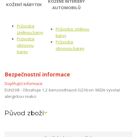
KOŽENÉ INTERIÉRY
KOŽENÝ NÁBYTEK
AUTOMOBILŮ
Průvodce
Průvodce změnou
změnou barvy
barvy
Průvodce
Průvodce
obnovou
obnovou barev
barev
Bezpečnostní informace
Doplňující informace
EUH208 - Obsahuje 1,2-benzoisthiazol-3(2H)-on. Může vyvolat
alergickou reakci.
Původ zboží