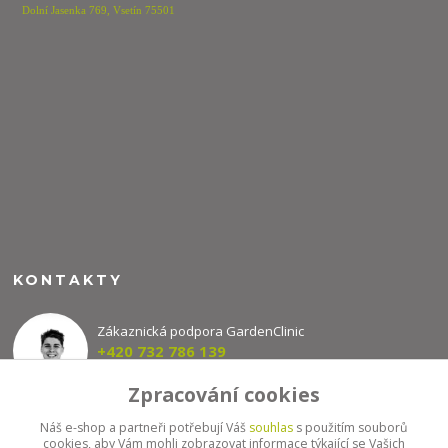
Dolní Jasenka 769,
Vsetín 75501
KONTAKTY
Zákaznická podpora GardenClinic
+420 732 786 139
(Po-Pá, 8-16 hod.)
Zpracování cookies
info@gardenclinic.cz
Náš e-shop a partneři potřebují Váš
souhlas
s použitím souborů
cookies, aby Vám mohli zobrazovat informace týkající se Vašich