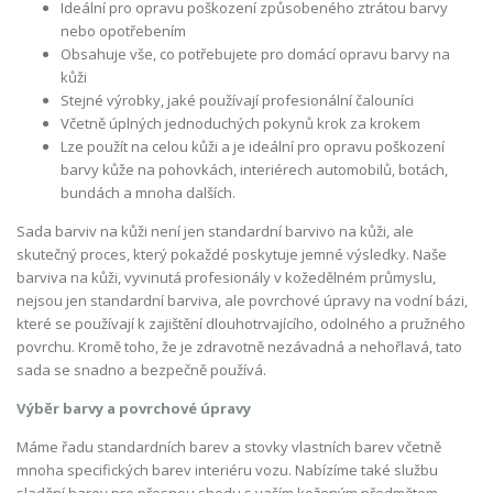
Ideální pro opravu poškození způsobeného ztrátou barvy
nebo opotřebením
Obsahuje vše, co potřebujete pro domácí opravu barvy na
kůži
Stejné výrobky, jaké používají profesionální čalouníci
Včetně úplných jednoduchých pokynů krok za krokem
Lze použít na celou kůži a je ideální pro opravu poškození
barvy kůže na pohovkách, interiérech automobilů, botách,
bundách a mnoha dalších.
Sada barviv na kůži není jen standardní barvivo na kůži, ale
skutečný proces, který pokaždé poskytuje jemné výsledky. Naše
barviva na kůži, vyvinutá profesionály v kožedělném průmyslu,
nejsou jen standardní barviva, ale povrchové úpravy na vodní bázi,
které se používají k zajištění dlouhotrvajícího, odolného a pružného
povrchu. Kromě toho, že je zdravotně nezávadná a nehořlavá, tato
sada se snadno a bezpečně používá.
Výběr barvy a povrchové úpravy
Máme řadu standardních barev a stovky vlastních barev včetně
mnoha specifických barev interiéru vozu. Nabízíme také službu
sladění barev pro přesnou shodu s vaším koženým předmětem.