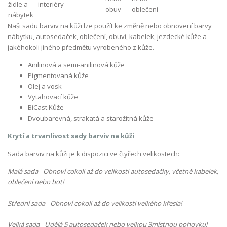
Naši sadu barviv na kůži lze použít ke změně nebo obnovení barvy
nábytku, autosedaček, oblečení, obuvi, kabelek, jezdecké kůže a
jakéhokoli jiného předmětu vyrobeného z kůže.
Anilinová a semi-anilinová kůže
Pigmentovaná kůže
Olej
a vosk
Vytahovací kůže
BiCast Kůže
Dvoubarevná, strakatá a starožitná kůže
Krytí a trvanlivost sady barviv na kůži
Sada barviv na kůži je k dispozici ve čtyřech velikostech:
Malá sada - Obnoví cokoli až do velikosti autosedačky, včetně kabelek,
oblečení nebo bot!
Střední sada - Obnoví cokoli až do velikosti velkého křesla!
Velká sada - Udělá 5 autosedaček nebo velkou 3místnou pohovku!