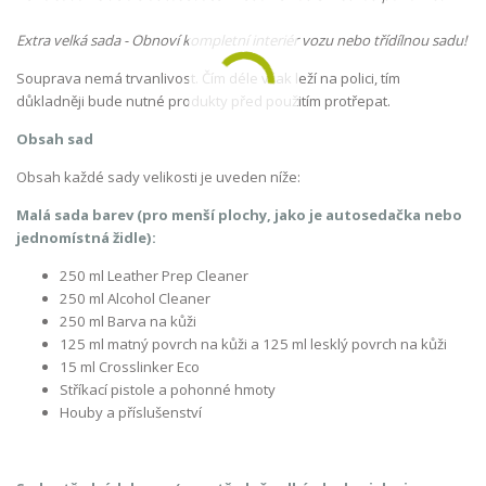
Extra velká sada - Obnoví kompletní interiér vozu nebo třídílnou sadu!
Souprava nemá trvanlivost. Čím déle však leží na polici, tím
důkladněji bude nutné produkty před použitím protřepat.
Obsah sad
Obsah každé sady velikosti je uveden níže:
Malá sada barev (pro menší plochy, jako je autosedačka nebo
jednomístná židle):
250 ml Leather Prep Cleaner
250 ml Alcohol Cleaner
250 ml Barva na kůži
125 ml matný povrch na kůži a 125 ml lesklý povrch na kůži
15 ml Crosslinker Eco
Stříkací pistole a pohonné hmoty
Houby a příslušenství