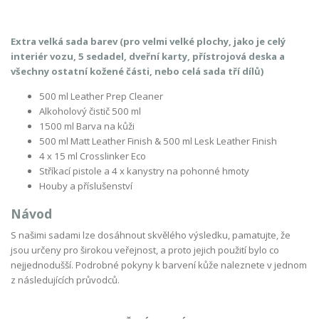
Extra velká sada barev (pro velmi velké plochy, jako je celý
interiér vozu, 5 sedadel, dveřní karty, přístrojová deska a
všechny ostatní kožené části, nebo celá sada tří dílů)
500 ml Leather Prep Cleaner
Alkoholový čistič 500 ml
1500 ml Barva na kůži
500 ml Matt Leather Finish & 500 ml Lesk Leather Finish
4 x 15 ml Crosslinker Eco
Stříkací pistole a 4 x kanystry na pohonné hmoty
Houby a příslušenství
Návod
S našimi sadami lze dosáhnout skvělého výsledku, pamatujte, že
jsou určeny pro širokou veřejnost, a proto jejich použití bylo co
nejjednodušší. Podrobné pokyny k barvení kůže naleznete v jednom
z následujících průvodců.