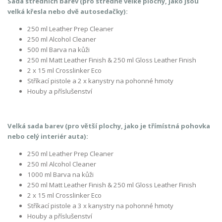
Sada středních barev (pro středně velké plochy, jako jsou
velká křesla nebo dvě autosedačky):
250 ml Leather Prep Cleaner
250 ml Alcohol Cleaner
500 ml Barva na kůži
250 ml Matt Leather Finish & 250 ml Gloss Leather Finish
2 x 15 ml Crosslinker Eco
Stříkací pistole a 2 x kanystry na pohonné hmoty
Houby a příslušenství
Velká sada barev (pro větší plochy, jako je třímístná pohovka
nebo celý interiér auta):
250 ml Leather Prep Cleaner
250 ml Alcohol Cleaner
1000 ml Barva na kůži
250 ml Matt Leather Finish & 250 ml Gloss Leather Finish
2 x 15 ml Crosslinker Eco
Stříkací pistole a 3 x kanystry na pohonné hmoty
Houby a příslušenství