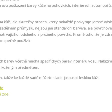
 opravu poškození barvy kůže na pohovkách, interiérech automobilů,
 na kůži, ale skutečný proces, který pokaždé poskytuje jemné výsl
kožedělném průmyslu, nejsou jen standardní barviva, ale povrchov
ouhotrvajícího, odolného a pružného povrchu. Kromě toho, že je zd
bezpečně používá.
ch barev včetně mnoha specifických barev interiéru vozu. Nabízí
ším koženým předmětem.
takže ke každé sadě můžete sladit jakoukoli lesklou kůži.
de
ů zde