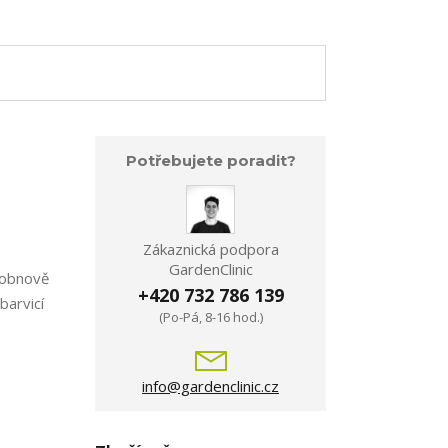
Potřebujete poradit?
Zákaznická podpora
GardenClinic
é obnově
+420 732 786 139
barvicí
(Po-Pá, 8-16 hod.)
info@gardenclinic.cz