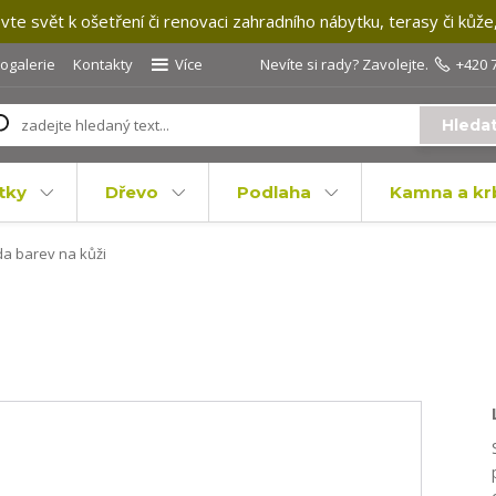
te svět k ošetření či renovaci zahradního nábytku, terasy či kůže
togalerie
Kontakty
Více
Nevíte si rady? Zavolejte.
+420 
Hleda
tky
Dřevo
Podlaha
Kamna a kr
a barev na kůži