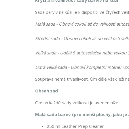
Krytí a trvanlivost sady barviv na kůži
Sada barviv na kůži je k dispozici ve čtyřech vel
Malá sada - Obnoví cokoli až do velikosti autos
Střední sada - Obnoví cokoli až do velikosti vel
Velká sada - Udělá 5 autosedaček nebo velkou
Extra velká sada - Obnoví kompletní interiér vo
Souprava nemá trvanlivost. Čím déle však leží n
Obsah sad
Obsah každé sady velikosti je uveden níže:
Malá sada barev (pro menší plochy, jako je
250 ml Leather Prep Cleaner