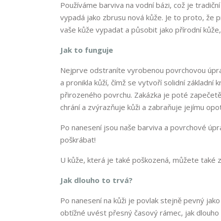
Používáme barviva na vodní bázi, což je tradiční
vypadá jako zbrusu nová kůže. Je to proto, že 
vaše kůže vypadat a působit jako přírodní kůže
Jak to funguje
Nejprve odstraníte vyrobenou povrchovou úprav
a pronikla kůží, čímž se vytvoří solidní základn
přirozeného povrchu. Zakázka je poté zapečet
chrání a zvýrazňuje kůži a zabraňuje jejímu opo
Po nanesení jsou naše barviva a povrchové úpra
poškrábat!
U kůže, která je také poškozená, můžete také 
Jak dlouho to trvá?
Po nanesení na kůži je povlak stejně pevný jak
obtížné uvést přesný časový rámec, jak dlouho vy