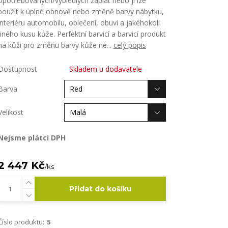
opotřebovaných/vybledlých záplat nebo ji lze
použít k úplné obnově nebo změně barvy nábytku,
interiéru automobilu, oblečení, obuvi a jakéhokoli
jiného kusu kůže. Perfektní barvicí a barvicí produkt
na kůži pro změnu barvy kůže ne...
celý popis
Dostupnost
Skladem u dodavatele
Barva
Velikost
Nejsme plátci DPH
2 447 Kč
/
ks
Přidat do košíku
Číslo produktu:
5