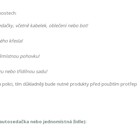
ikostech:
edačky, včetně kabelek, oblečení nebo bot!
kého křesla!
 3místnou pohovku!
zu nebo třídílnou sadu!
a polici, tím důkladněji bude nutné produkty před použitím protřep
 autosedačka nebo jednomístná židle):