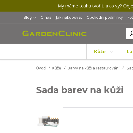
My máme touhu tvořit, a co vy? Objev
Blog
O nás
Jak nakupovat
Obchodní podmínky
Fo
Kůže
Lá
Úvod
Kůže
Barvy na kůži a restaurování
Sad
Sada barev na kůži