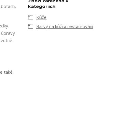
Zboží zařazeno v
 botách,
kategoriích
Kůže
edky.
Barvy na kůži a restaurování
é úpravy
ravotně
me také