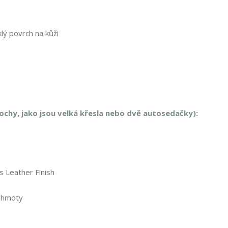
lý povrch na kůži
ochy, jako jsou velká křesla nebo dvě autosedačky):
s Leather Finish
é hmoty