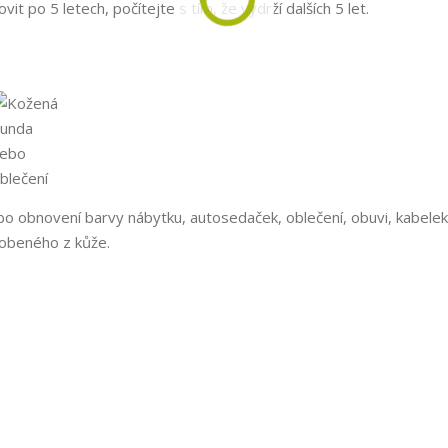
it po 5 letech, počítejte s tím, že vydrží dalších 5 let.
ebo obnovení barvy nábytku, autosedaček, oblečení, obuvi, kabelek
robeného z kůže.