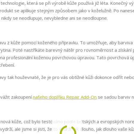
 technologie, která se při výrobě kůže používá již léta. Konečný v
produkt se aplikuje stejným způsobem jako v koželužně. Po nanes
, nikdy se neodlupuje, nevybledne ani se neodloupne.
u z kůže pomocí koženého přípravku. To umožňuje, aby barviva p
í krytina. Poté nastříkáte barevný nátěr pro rovnoměrnost a získán
ěna profesionální koženou povrchovou úpravou. Tato povrchová ú
třebení.
vy tak houževnaté, že je pro vás obtížné kůži dokonce odřít neb
zvážit zakoupení
našeho doplňku Repair Add-On
se sadou barviv na
o nová kůže, což bylo testováno podle britských a evropských nor
drží, ale jsme si jisti, že to vydrží tak dlouho, jak dlouho vaše k