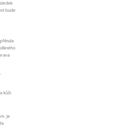
ýsledek
ení bude
řilnula
í pěkného
prava
o
 kůži.
em. Je
ůže