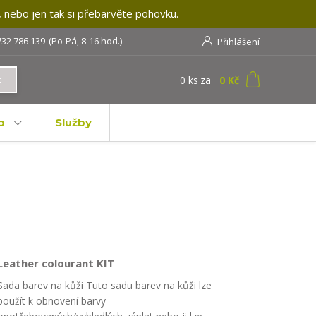
, nebo jen tak si přebarvěte pohovku.
732 786 139
(Po-Pá, 8-16 hod.)
Přihlášení
0
ks
za
0 Kč
t
b
Služby
Leather colourant KIT
Sada barev na kůži Tuto sadu barev na kůži lze
použít k obnovení barvy