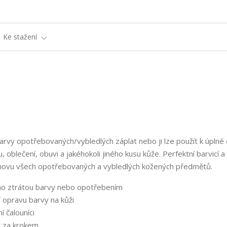
Ke stažení
barvy opotřebovaných/vybledlých záplat nebo ji lze použít k úpln
oblečení, obuvi a jakéhokoli jiného kusu kůže. Perfektní barvicí a 
novu všech opotřebovaných a vybledlých kožených předmětů.
ho ztrátou barvy nebo opotřebením
 opravu barvy na kůži
í čalouníci
k za krokem