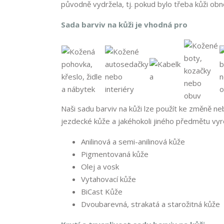
původně vydržela, tj. pokud bylo třeba kůži obnov
Sada barviv na kůži je vhodná pro
Naši sadu barviv na kůži lze použít ke změně n
jezdecké kůže a jakéhokoli jiného předmětu vy
Anilinová a semi-anilinová kůže
Pigmentovaná kůže
Olej
a vosk
Vytahovací kůže
BiCast Kůže
Dvoubarevná, strakatá a starožitná kůže