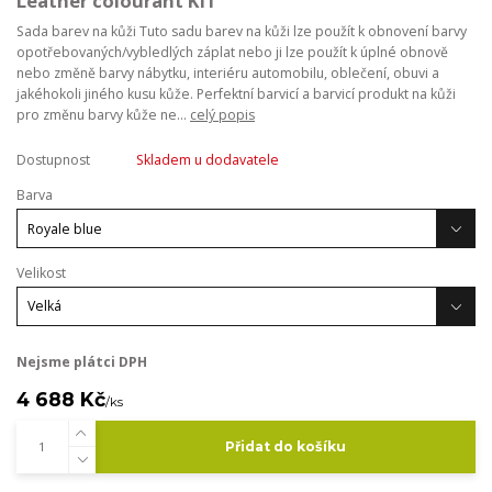
Leather colourant KIT
Sada barev na kůži Tuto sadu barev na kůži lze použít k obnovení barvy
opotřebovaných/vybledlých záplat nebo ji lze použít k úplné obnově
nebo změně barvy nábytku, interiéru automobilu, oblečení, obuvi a
jakéhokoli jiného kusu kůže. Perfektní barvicí a barvicí produkt na kůži
pro změnu barvy kůže ne...
celý popis
Dostupnost
Skladem u dodavatele
Barva
Velikost
Nejsme plátci DPH
4 688 Kč
/
ks
Přidat do košíku