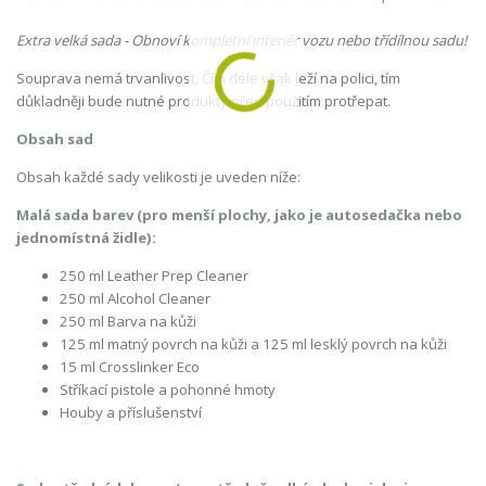
Extra velká sada - Obnoví kompletní interiér vozu nebo třídílnou sadu!
Souprava nemá trvanlivost. Čím déle však leží na polici, tím
důkladněji bude nutné produkty před použitím protřepat.
Obsah sad
Obsah každé sady velikosti je uveden níže:
Malá sada barev (pro menší plochy, jako je autosedačka nebo
jednomístná židle):
250 ml Leather Prep Cleaner
250 ml Alcohol Cleaner
250 ml Barva na kůži
125 ml matný povrch na kůži a 125 ml lesklý povrch na kůži
15 ml Crosslinker Eco
Stříkací pistole a pohonné hmoty
Houby a příslušenství