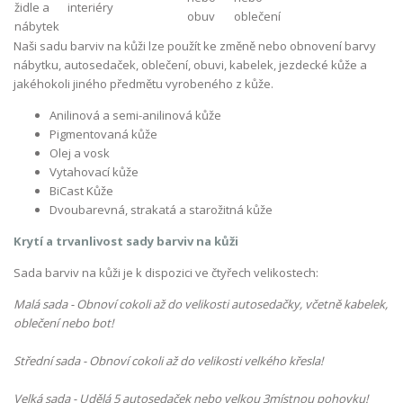
Naši sadu barviv na kůži lze použít ke změně nebo obnovení barvy
nábytku, autosedaček, oblečení, obuvi, kabelek, jezdecké kůže a
jakéhokoli jiného předmětu vyrobeného z kůže.
Anilinová a semi-anilinová kůže
Pigmentovaná kůže
Olej
a vosk
Vytahovací kůže
BiCast Kůže
Dvoubarevná, strakatá a starožitná kůže
Krytí a trvanlivost sady barviv na kůži
Sada barviv na kůži je k dispozici ve čtyřech velikostech:
Malá sada - Obnoví cokoli až do velikosti autosedačky, včetně kabelek,
oblečení nebo bot!
Střední sada - Obnoví cokoli až do velikosti velkého křesla!
Velká sada - Udělá 5 autosedaček nebo velkou 3místnou pohovku!