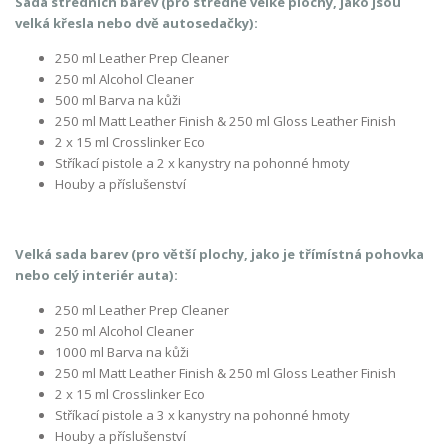
Sada středních barev (pro středně velké plochy, jako jsou
velká křesla nebo dvě autosedačky):
250 ml Leather Prep Cleaner
250 ml Alcohol Cleaner
500 ml Barva na kůži
250 ml Matt Leather Finish & 250 ml Gloss Leather Finish
2 x 15 ml Crosslinker Eco
Stříkací pistole a 2 x kanystry na pohonné hmoty
Houby a příslušenství
Velká sada barev (pro větší plochy, jako je třímístná pohovka
nebo celý interiér auta):
250 ml Leather Prep Cleaner
250 ml Alcohol Cleaner
1000 ml Barva na kůži
250 ml Matt Leather Finish & 250 ml Gloss Leather Finish
2 x 15 ml Crosslinker Eco
Stříkací pistole a 3 x kanystry na pohonné hmoty
Houby a příslušenství