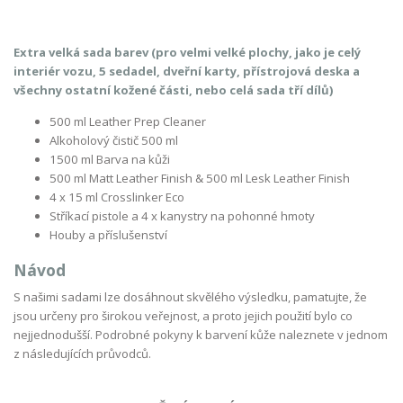
Extra velká sada barev (pro velmi velké plochy, jako je celý
interiér vozu, 5 sedadel, dveřní karty, přístrojová deska a
všechny ostatní kožené části, nebo celá sada tří dílů)
500 ml Leather Prep Cleaner
Alkoholový čistič 500 ml
1500 ml Barva na kůži
500 ml Matt Leather Finish & 500 ml Lesk Leather Finish
4 x 15 ml Crosslinker Eco
Stříkací pistole a 4 x kanystry na pohonné hmoty
Houby a příslušenství
Návod
S našimi sadami lze dosáhnout skvělého výsledku, pamatujte, že
jsou určeny pro širokou veřejnost, a proto jejich použití bylo co
nejjednodušší. Podrobné pokyny k barvení kůže naleznete v jednom
z následujících průvodců.