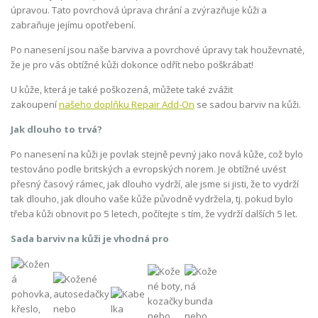
úpravou. Tato povrchová úprava chrání a zvýrazňuje kůži a
zabraňuje jejímu opotřebení.
Po nanesení jsou naše barviva a povrchové úpravy tak houževnaté,
že je pro vás obtížné kůži dokonce odřít nebo poškrábat!
U kůže, která je také poškozená, můžete také zvážit
zakoupení
našeho doplňku Repair Add-On
se sadou barviv na kůži.
Jak dlouho to trvá?
Po nanesení na kůži je povlak stejně pevný jako nová kůže, což bylo
testováno podle britských a evropských norem. Je obtížné uvést
přesný časový rámec, jak dlouho vydrží, ale jsme si jisti, že to vydrží
tak dlouho, jak dlouho vaše kůže původně vydržela, tj. pokud bylo
třeba kůži obnovit po 5 letech, počítejte s tím, že vydrží dalších 5 let.
Sada barviv na kůži je vhodná pro