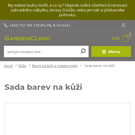
My máme touhu tvořit, a co vy? Objevte svět k ošetření či renovaci
zahradního nábytku, terasy či kůže, nebo jen tak si přebarvěte
pohovku.
+420 732 786 139
(Po-Pá, 8-16 hod.)
0
0 Kč
Menu
Úvod
Kůže
Barvy na kůži a restaurování
Sada barev na kůži
Sada barev na kůži