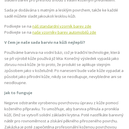
Sada je dodávána s matným a lesklým povrchem, takže ke každé
sadě můžete sladit jakoukoli lesklou kůži.
Podívejte se na
náš standardní vzorník barev zde
Podívejte se na
naše vzorníky barev automobilů zde
V čem je naše sada barviv na kůži nejlepší?
Používáme barviva na vodní bázi, což je tradiční technologie, která
se při výrobě kůže používá již léta. Konečný výsledek vypadá jako
zbrusu nová kůže. Je to proto, že produkt se aplikuje stejným
způsobem jako v koželužně. Po nanesení bude vaše kůže vypadat a
působit jako přírodní kůže, nikdy se neodlupuje, nevybledne ani se
neodloupne.
Jak to funguje
Nejprve odstraníte vyrobenou povrchovou úpravu z kůže pomocí
koženého přípravku. To umožňuje, aby barviva přilnula a pronikla
kůží, čímž se vytvoří solidní základní krytina. Poté nastříkáte barevný
nátěr pro rovnoměrnost a získání pěkného přirozeného povrchu.
Zakázka je poté zapečetěna profesionální koženou povrchovou