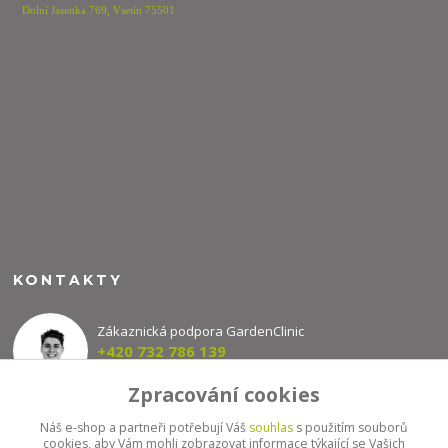
Dolní Jasenka 769,
Vsetín 75501
KONTAKTY
Zákaznická podpora GardenClinic
+420 732 786 139
(Po-Pá, 8-16 hod.)
Zpracování cookies
info@gardenclinic.cz
Náš e-shop a partneři potřebují Váš
souhlas
s použitím souborů
cookies, aby Vám mohli zobrazovat informace týkající se Vašich