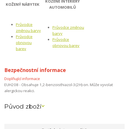
KOŽENÉ INTERIÉRY
KOŽENÝ NÁBYTEK
AUTOMOBILŮ
Průvodce
Průvodce změnou
změnou barvy
barvy
Průvodce
Průvodce
obnovou
obnovou barev
barev
Bezpečnostní informace
Doplňující informace
EUH208 - Obsahuje 1,2-benzoisthiazol-3(2H)-on. Může vyvolat
alergickou reakci.
Původ zboží