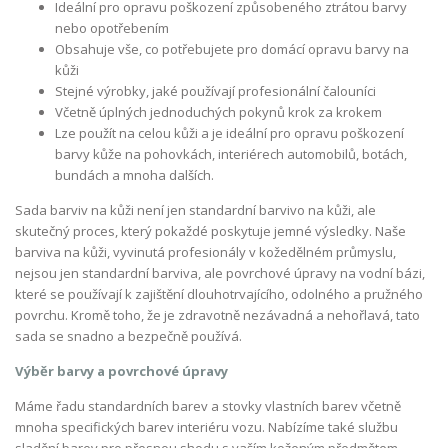
Ideální pro opravu poškození způsobeného ztrátou barvy
nebo opotřebením
Obsahuje vše, co potřebujete pro domácí opravu barvy na
kůži
Stejné výrobky, jaké používají profesionální čalouníci
Včetně úplných jednoduchých pokynů krok za krokem
Lze použít na celou kůži a je ideální pro opravu poškození
barvy kůže na pohovkách, interiérech automobilů, botách,
bundách a mnoha dalších.
Sada barviv na kůži není jen standardní barvivo na kůži, ale
skutečný proces, který pokaždé poskytuje jemné výsledky. Naše
barviva na kůži, vyvinutá profesionály v kožedělném průmyslu,
nejsou jen standardní barviva, ale povrchové úpravy na vodní bázi,
které se používají k zajištění dlouhotrvajícího, odolného a pružného
povrchu. Kromě toho, že je zdravotně nezávadná a nehořlavá, tato
sada se snadno a bezpečně používá.
Výběr barvy a povrchové úpravy
Máme řadu standardních barev a stovky vlastních barev včetně
mnoha specifických barev interiéru vozu. Nabízíme také službu
sladění barev pro přesnou shodu s vaším koženým předmětem.